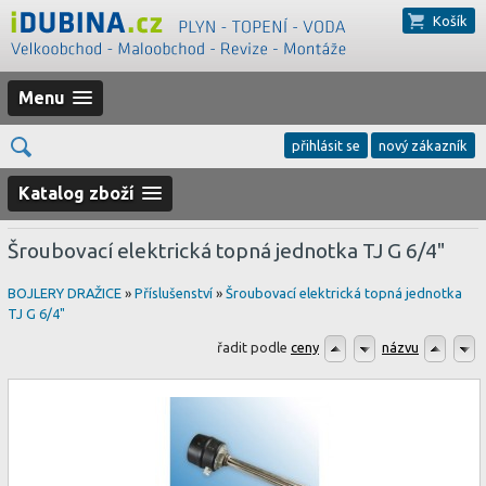
Košík
Menu
přihlásit se
nový zákazník
Katalog zboží
Šroubovací elektrická topná jednotka TJ G 6/4"
BOJLERY DRAŽICE
»
Příslušenství
»
Šroubovací elektrická topná jednotka
TJ G 6/4"
řadit podle
ceny
názvu