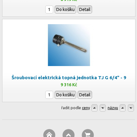
Do košíku
Detail
Šroubovací elektrická topná jednotka TJ G 6/4" - 9
9 316 Kč
Do košíku
Detail
řadit podle
ceny
názvu