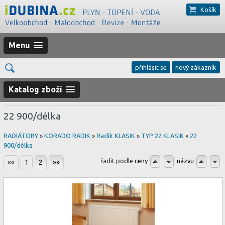
Košík
Menu
přihlásit se
nový zákazník
Katalog zboží
22 900/délka
RADIÁTORY
»
KORADO RADIK
»
Radik KLASIK
»
TYP 22 KLASIK
»
22
900/délka
řadit podle
ceny
názvu
««
1
2
»»