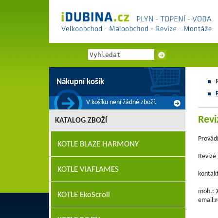
Nákupní košík
V košíku není žádné zboží.
Revi
KATALOG ZBOŽÍ
Provádí
KOTLE BLAZE HARMONY
Revize 
KOTLE VIAFLAMES
kontakt
mob.:
KOTLE EkoScroll
email:
r