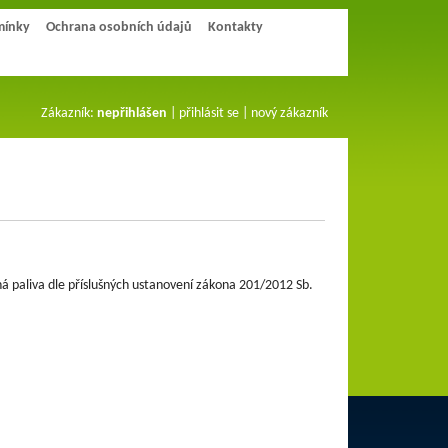
mínky
Ochrana osobních údajů
Kontakty
Zákazník:
nepřihlášen
|
přihlásit se
|
nový zákazník
á paliva dle příslušných ustanovení zákona 201/2012 Sb.