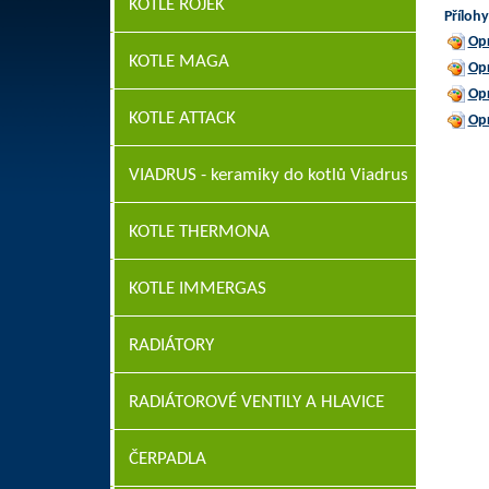
KOTLE ROJEK
Přílohy
Op
KOTLE MAGA
Op
Op
KOTLE ATTACK
Op
VIADRUS - keramiky do kotlů Viadrus
KOTLE THERMONA
KOTLE IMMERGAS
RADIÁTORY
RADIÁTOROVÉ VENTILY A HLAVICE
ČERPADLA