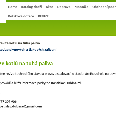
Home
Katalog zboží
Akce
Doprava
Montáže
Obchodní pod
Kotlíková dotace
REVIZE
Revize kotlů na tuhá paliva
Revize plynových a tlakových zařízení
ze kotlů na tuhá paliva
me revize technického stavu a provozu spalovacího stacionárního zdroje na pevn
provádí a bližší informace poskytne
Rostislav Dubina ml.
:
777 307 906
ostislav.dubina@gmail.com