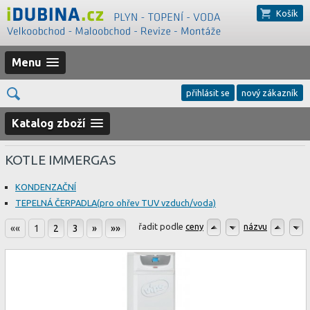
Košík
Menu
přihlásit se
nový zákazník
Katalog zboží
KOTLE IMMERGAS
KONDENZAČNÍ
TEPELNÁ ČERPADLA(pro ohřev TUV vzduch/voda)
řadit podle
ceny
názvu
««
1
2
3
»
»»