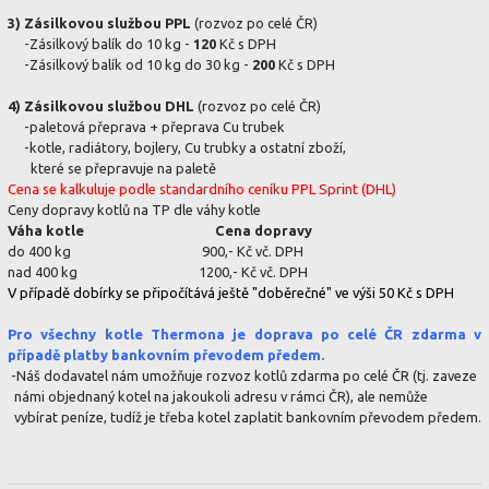
3) Zásilkovou službou PPL
(rozvoz po celé ČR)
-Zásilkový balík do 10 kg -
120
Kč s DPH
-Zásilkový balík od 10 kg do 30 kg -
200
Kč s DPH
4) Zásilkovou službou DHL
(rozvoz po celé ČR)
-paletová přeprava + přeprava Cu trubek
-kotle, radiátory, bojlery, Cu trubky a ostatní zboží,
které se přepravuje na paletě
Cena se kalkuluje podle standardního ceníku PPL Sprint (DHL)
Ceny dopravy kotlů na TP dle váhy kotle
Váha kotle
Cena dopravy
do 400 kg 900,- Kč vč. DPH
nad 400 kg 1200,- Kč vč. DPH
V případě dobírky se připočítává ještě "doběrečné" ve výši 50 Kč s DPH
Pro všechny kotle Thermona je doprava po celé ČR zdarma v
případě platby bankovním převodem předem.
-Náš dodavatel nám umožňuje rozvoz kotlů zdarma po celé ČR (tj. zaveze
námi objednaný kotel na jakoukoli adresu v rámci ČR), ale nemůže
vybírat peníze, tudíž je třeba kotel zaplatit bankovním převodem předem.