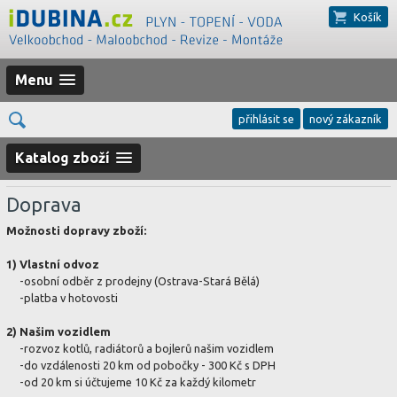
Košík
Menu
přihlásit se
nový zákazník
Katalog zboží
Doprava
Možnosti dopravy zboží:
1) Vlastní odvoz
-osobní odběr z prodejny (Ostrava-Stará Bělá)
-platba v hotovosti
2) Našim vozidlem
-rozvoz kotlů, radiátorů a bojlerů našim vozidlem
-do vzdálenosti 20 km od pobočky - 300 Kč s DPH
-od 20 km si účtujeme 10 Kč za každý kilometr