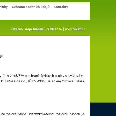
mínky
Ochrana osobních údajů
Kontakty
Zákazník:
nepřihlášen
|
přihlásit se
|
nový zákazník
jů
 (EU) 2016/679 o ochraně fyzických osob v souvislosti se
e DUBINA CZ s.r.o.
,
IČ 26843048 se sídlem Ostrava - Stará
lné fyzické osobě; identifikovatelnou fyzickou osobou je