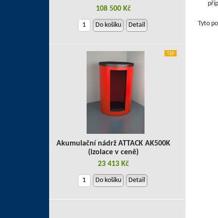
pří
108 500 Kč
Tyto po
Do košíku
Detail
Akumulační nádrž ATTACK AK500K
(izolace v ceně)
23 413 Kč
Do košíku
Detail