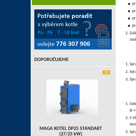
pr
pr
pr
pr
Dál
oso
DOPORUČUJEME
Spr
Spr
Spr
Ode
je 
S t
sez
MAGA KOTEL DP25 STANDART
Spr
(27/25 kW)