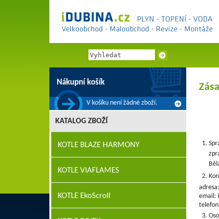
Nákupní košík
Zása
V košíku není žádné zboží.
KATALOG ZBOŽÍ
Spr
KOTLE BLAZE HARMONY
zpr
Běl
KOTLE VIAFLAMES
Kon
adresa:
KOTLE EkoScroll
email: 
telefon
Oso