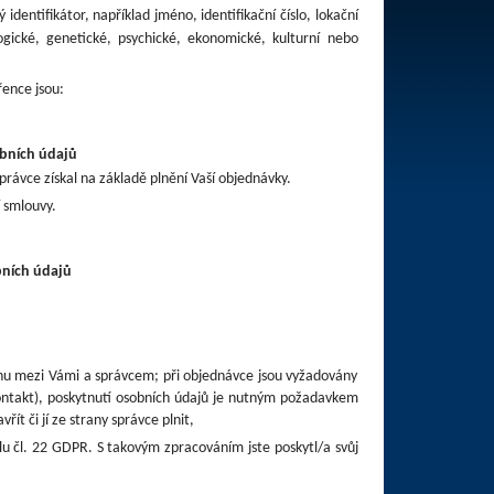
dentifikátor, například jméno, identifikační číslo, lokační
logické, genetické, psychické, ekonomické, kulturní nebo
ence jsou:
bních údajů
právce získal na základě plnění Vaší objednávky.
 smlouvy.
bních údajů
tahu mezi Vámi a správcem; při objednávce jsou vyžadovány
kontakt), poskytnutí osobních údajů je nutným požadavkem
t či jí ze strany správce plnit,
u čl. 22 GDPR. S takovým zpracováním jste poskytl/a svůj