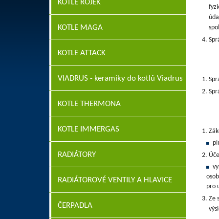
KOTLE ROJEK
fyz
úda
KOTLE MAGA
spo
Spr
KOTLE ATTACK
VIADRUS - keramiky do kotlů Viadrus
Spr
Spr
KOTLE THERMONA
KOTLE IMMERGAS
Zák
pl
RADIÁTORY
Úče
vy
osob
RADIÁTOROVÉ VENTILY A HLAVICE
pro 
Ze 
ČERPADLA
výs