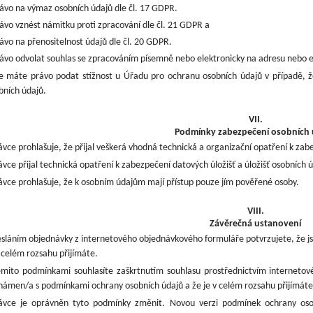
ávo na výmaz osobních údajů dle čl. 17 GDPR.
ávo vznést námitku proti zpracování dle čl. 21 GDPR a
ávo na přenositelnost údajů dle čl. 20 GDPR.
ávo odvolat souhlas se zpracováním písemně nebo elektronicky na adresu nebo em
e máte právo podat stížnost u Úřadu pro ochranu osobních údajů v případě, ž
bních údajů.
VII.
Podmínky zabezpečení osobních 
ávce prohlašuje, že přijal veškerá vhodná technická a organizační opatření k zab
ávce přijal technická opatření k zabezpečení datových úložišť a úložišť osobních ú
ávce prohlašuje, že k osobním údajům mají přístup pouze jím pověřené osoby.
VIII.
Závěrečná ustanovení
sláním objednávky z internetového objednávkového formuláře potvrzujete, že j
v celém rozsahu přijímáte.
ěmito podmínkami souhlasíte zaškrtnutím souhlasu prostřednictvím internetové
námen/a s podmínkami ochrany osobních údajů a že je v celém rozsahu přijímáte
ávce je oprávněn tyto podmínky změnit. Novou verzi podmínek ochrany osob