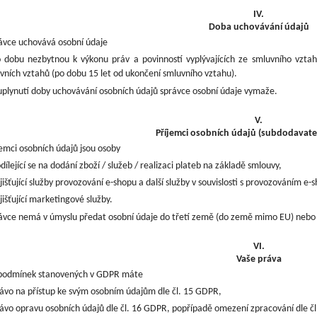
IV.
Doba uchovávání údajů
ávce uchovává osobní údaje
 dobu nezbytnou k výkonu práv a povinností vyplývajících ze smluvního vzt
vních vztahů (po dobu 15 let od ukončení smluvního vztahu).
uplynutí doby uchovávání osobních údajů správce osobní údaje vymaže.
V.
Příjemci osobních údajů (subdodavate
jemci osobních údajů jsou osoby
dílející se na dodání zboží / služeb / realizaci plateb na základě smlouvy,
jišťující služby provozování e-shopu a další služby v souvislosti s provozováním e-
jišťující marketingové služby.
ávce nemá
v úmyslu předat osobní údaje do třetí země (do země mimo EU) nebo
VI.
Vaše práva
podmínek stanovených v GDPR máte
ávo na přístup ke svým osobním údajům dle čl. 15 GDPR,
ávo opravu osobních údajů dle čl. 16 GDPR, popřípadě omezení zpracování dle č