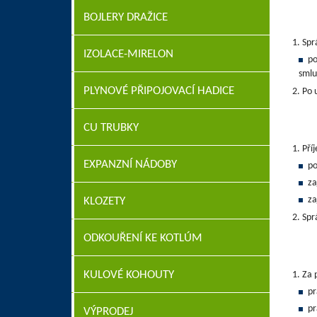
BOJLERY DRAŽICE
Spr
IZOLACE-MIRELON
po
smlu
PLYNOVÉ PŘIPOJOVACÍ HADICE
Po 
CU TRUBKY
Pří
EXPANZNÍ NÁDOBY
po
za
za
KLOZETY
Spr
ODKOUŘENÍ KE KOTLÚM
KULOVÉ KOHOUTY
Za 
pr
pr
VÝPRODEJ