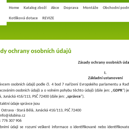
Home
Katalog zboží
Akce
Doprava
Montáže
Obchodní pod
Kotlíková dotace
REVIZE
dy ochrany osobních údajů
Zásady ochrany osobních úda
I.
Základní ustanovení
ávcem osobních údajů podle čl. 4 bod 7 nařízení Evropského parlamentu a Rady
acováním osobních údajů a o volném pohybu těchto údajů (dále jen: „
GDPR
”) j
á, Junácká 416/113, PSČ 72400
(dále jen: „
správce
“).
taktní údaje správce jsou
 Ostrava - Stará Bělá, Junácká 416/113, PSČ 72400
info@idubina.cz
: 776 307 906
bními údaji se rozumí veškeré informace o identifikované nebo identifikovate