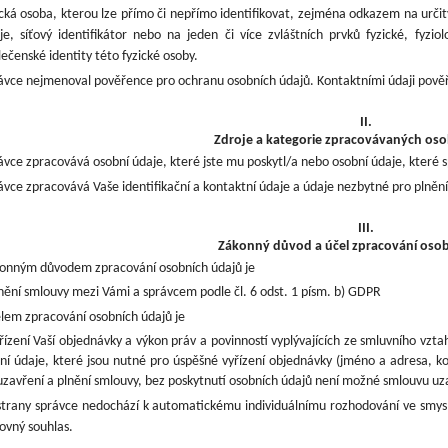
ická osoba, kterou lze přímo či nepřímo identifikovat, zejména odkazem na určitý i
je, síťový identifikátor nebo na jeden či více zvláštních prvků fyzické, fyzio
lečenské identity této fyzické osoby.
ávce nejmenoval
pověřence pro ochranu osobních údajů. Kontaktními údaji pověř
II.
Zdroje a kategorie zpracovávaných oso
ávce zpracovává osobní údaje, které jste mu poskytl/a nebo osobní údaje, které s
ávce zpracovává Vaše identifikační a kontaktní údaje a údaje nezbytné pro plnění
III.
Zákonný důvod a účel zpracování oso
onným důvodem zpracování osobních údajů je
nění smlouvy mezi Vámi a správcem podle čl. 6 odst. 1 písm. b) GDPR
lem zpracování osobních údajů je
řízení Vaší objednávky a výkon práv a povinností vyplývajících ze smluvního vz
ní údaje, které jsou nutné pro úspěšné vyřízení objednávky (jméno a adresa, 
uzavření a plnění smlouvy, bez poskytnutí osobních údajů není možné smlouvu uzavří
strany správce nedochází
k automatickému individuálnímu rozhodování ve smysl
lovný souhlas.