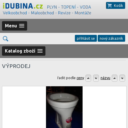
Košík
Menu
přihlásit se
nový zákazník
Katalog zboží
VÝPRODEJ
řadit podle
ceny
názvu