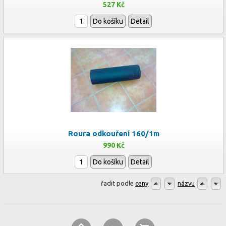
527 Kč
Do košíku
Detail
Roura odkouření 160/1m
990 Kč
Do košíku
Detail
řadit podle
ceny
názvu