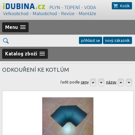
Košík
Menu
přihlásit se
nový zákazník
Katalog zboží
ODKOUŘENÍ KE KOTLÚM
řadit podle
ceny
názvu