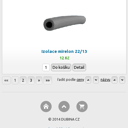
Izolace mirelon 22/13
12 Kč
Do košíku
Detail
řadit podle
ceny
názvu
««
1
2
3
»
»»
© 2014 DUBINA CZ