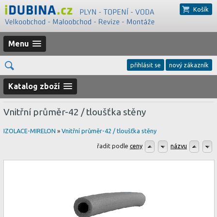
Košík
Menu
přihlásit se
nový zákazník
Katalog zboží
Vnitřní průměr-42 / tloušťka stěny
IZOLACE-MIRELON
»
Vnitřní průměr-42 / tloušťka stěny
řadit podle
ceny
názvu