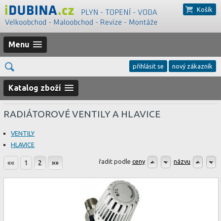
Košík
Menu
přihlásit se
nový zákazník
Katalog zboží
RADIÁTOROVÉ VENTILY A HLAVICE
VENTILY
HLAVICE
řadit podle
ceny
názvu
««
1
2
»»