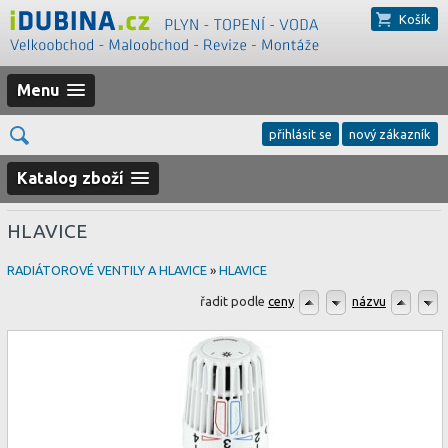
Košík
Menu
přihlásit se
nový zákazník
Katalog zboží
HLAVICE
RADIÁTOROVÉ VENTILY A HLAVICE
»
HLAVICE
řadit podle
ceny
názvu