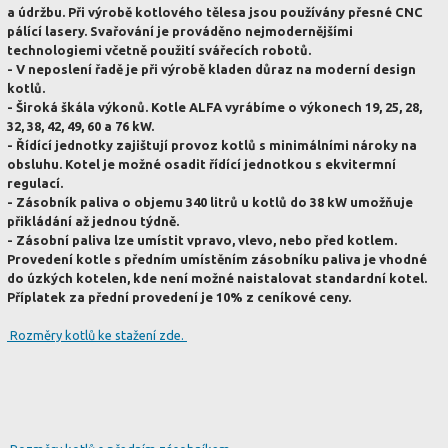
a údržbu. Při výrobě kotlového tělesa jsou používány přesné CNC
pálící lasery. Svařování je prováděno nejmodernějšími
technologiemi včetně použití svářecích robotů.
- V neposlení řadě je při výrobě kladen důraz na moderní design
kotlů.
- Široká škála výkonů. Kotle ALFA vyrábíme o výkonech 19, 25, 28,
32, 38, 42, 49, 60 a 76 kW.
- Řídící jednotky zajištují provoz kotlů s minimálními nároky na
obsluhu. Kotel je možné osadit řídící jednotkou s ekvitermní
regulací.
- Zásobník paliva o objemu 340 litrů u kotlů do 38 kW umožňuje
přikládání až jednou týdně.
- Zásobní paliva lze umístit vpravo, vlevo, nebo před kotlem.
Provedení kotle s předním umístěním zásobníku paliva je vhodné
do úzkých kotelen, kde není možné naistalovat standardní kotel.
Příplatek za přední provedení je 10% z ceníkové ceny.
Rozměry kotlů ke stažení zde.