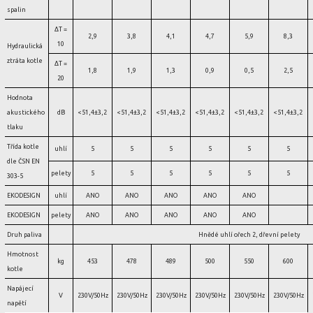
spalin
ΔT =
2,9
3,8
4,1
4,7
5,9
8,3
10
Hydraulická
ztráta kotle
ΔT =
1,8
1,9
1,3
0,9
0,5
2,5
20
Hodnota
akustického
dB
<51,4±3,2
<51,4±3,2
<51,4±3,2
<51,4±3,2
<51,4±3,2
<51,4±3,2
tlaku
Třída kotle
uhlí
5
5
5
5
5
5
dle ČSN EN
pelety
5
5
5
5
5
5
303-5
EKODESIGN
uhlí
ANO
ANO
ANO
ANO
ANO
EKODESIGN
pelety
ANO
ANO
ANO
ANO
ANO
Druh paliva
Hnědé uhlí ořech 2, dřevní pelety
Hmotnost
kg
453
478
489
500
550
600
kotle
Napájecí
V
230V/50Hz
230V/50Hz
230V/50Hz
230V/50Hz
230V/50Hz
230V/50Hz
napětí