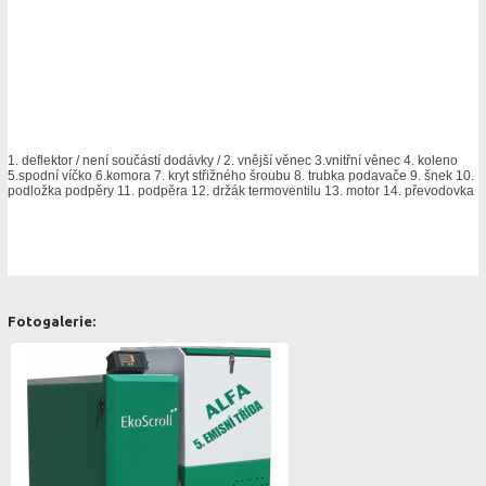
1. deflektor / není součástí dodávky / 2. vnější věnec 3.vnitřní věnec 4. koleno
5.spodní víčko 6.komora 7. kryt střižného šroubu 8. trubka podavače 9. šnek 10.
podložka podpěry 11. podpěra 12. držák termoventilu 13. motor 14. převodovka
Fotogalerie: