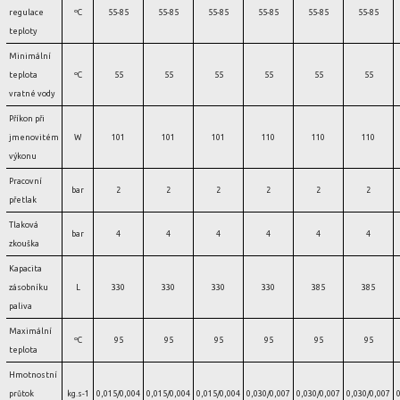
regulace
ºC
55-85
55-85
55-85
55-85
55-85
55-85
teploty
Minimální
teplota
ºC
55
55
55
55
55
55
vratné vody
Příkon při
jmenovitém
W
101
101
101
110
110
110
výkonu
Pracovní
bar
2
2
2
2
2
2
přetlak
Tlaková
bar
4
4
4
4
4
4
zkouška
Kapacita
zásobníku
L
330
330
330
330
385
385
paliva
Maximální
ºC
95
95
95
95
95
95
teplota
Hmotnostní
průtok
kg.s-1
0,015/0,004
0,015/0,004
0,015/0,004
0,030/0,007
0,030/0,007
0,030/0,007