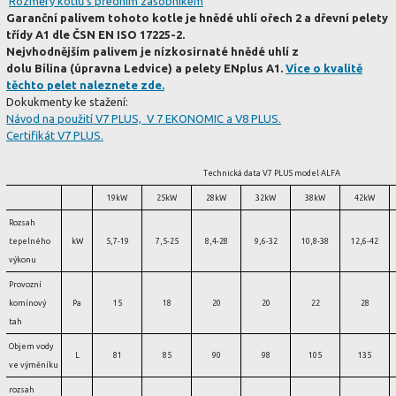
Rozměry kotlů s předním zásobníkem
Garanční palivem tohoto kotle je hnědé uhlí ořech 2 a dřevní pelety
třídy A1 dle ČSN EN ISO 17225-2.
Nejvhodnějším palivem je nízkosirnaté hnědé uhlí z
dolu Bílina (úpravna Ledvice) a pelety ENplus A1.
Více o kvalitě
těchto pelet naleznete zde.
Dokukmenty ke stažení:
Návod na použití V7 PLUS, V 7 EKONOMIC a V8 PLUS.
Certifikát V7 PLUS.
Technická data V7 PLUS model ALFA
19kW
25kW
28kW
32kW
38kW
42kW
Rozsah
tepelného
kW
5,7-19
7,5-25
8,4-28
9,6-32
10,8-38
12,6-42
výkonu
Provozní
komínový
Pa
15
18
20
20
22
28
tah
Objem vody
L
81
85
90
98
105
135
ve výměníku
rozsah