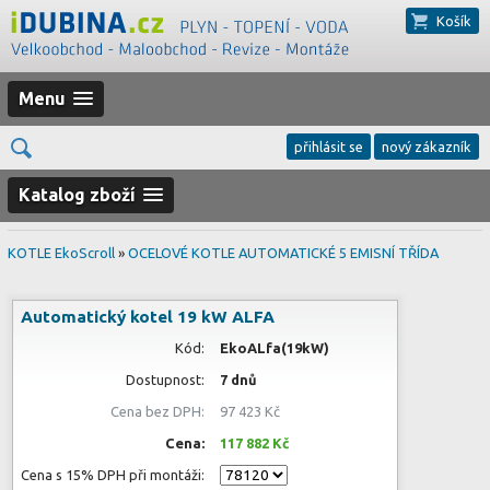
Košík
Menu
přihlásit se
nový zákazník
Katalog zboží
KOTLE EkoScroll
»
OCELOVÉ KOTLE AUTOMATICKÉ 5 EMISNÍ TŘÍDA
Automatický kotel 19 kW ALFA
Kód:
EkoALfa(19kW)
Dostupnost:
7 dnů
Cena bez DPH:
97 423 Kč
Cena:
117 882 Kč
Cena s 15% DPH při montáži: