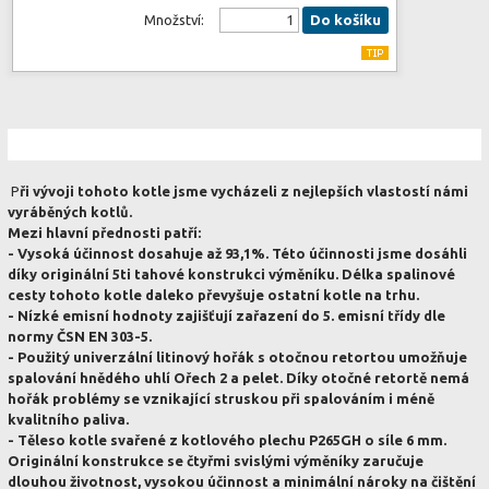
Množství:
Do košíku
P
ři vývoji tohoto kotle jsme vycházeli z nejlepších vlastostí námi
vyráběných kotlů.
Mezi hlavní přednosti patří:
- Vysoká
účinnost dosahuje až 93,1%
. Této účinnosti jsme dosáhli
díky originální 5ti tahové konstrukci výměníku. Délka spalinové
cesty tohoto kotle daleko převyšuje ostatní kotle na trhu.
- Nízké emisní hodnoty zajišťují zařazení do 5. emisní třídy dle
normy ČSN EN 303-5.
- Použitý univerzální litinový hořák s otočnou retortou umožňuje
spalování hnědého uhlí Ořech 2 a pelet. Díky otočné retortě nemá
hořák problémy se vznikající struskou při spalováním i méně
kvalitního paliva.
- Těleso kotle svařené z kotlového plechu P265GH o síle 6 mm.
Originální konstrukce se čtyřmi svislými výměníky zaručuje
dlouhou životnost, vysokou účinnost a minimální nároky na čištění