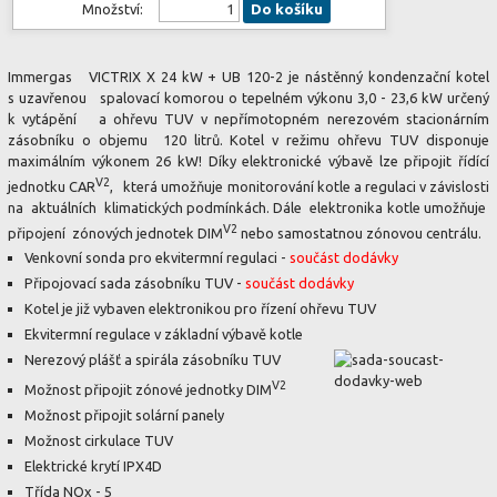
Množství:
Do košíku
Immergas VICTRIX X 24 kW + UB 120-2 je nástěnný kondenzační kotel
s uzavřenou spalovací komorou o tepelném výkonu 3,0 - 23,6 kW určený
k vytápění a ohřevu TUV v nepřímotopném nerezovém stacionárním
zásobníku o objemu 120 litrů. Kotel v režimu ohřevu TUV disponuje
maximálním výkonem 26 kW! Díky elektronické výbavě lze připojit řídící
V2
jednotku CAR
, která umožňuje monitorování kotle a regulaci v závislosti
na aktuálních klimatických podmínkách. Dále elektronika kotle umožňuje
V2
připojení zónových jednotek DIM
nebo samostatnou zónovou centrálu.
Venkovní sonda pro ekvitermní regulaci -
součást dodávky
Připojovací sada zásobníku TUV -
součást dodávky
Kotel je již vybaven elektronikou pro řízení ohřevu TUV
Ekvitermní regulace v základní výbavě kotle
Nerezový plášť a spirála zásobníku TUV
V2
Možnost připojit zónové jednotky DIM
Možnost připojit solární panely
Možnost cirkulace TUV
Elektrické krytí IPX4D
Třída NOx - 5