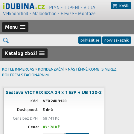
Košík
Menu
přihlásit se
nový zákazník
Katalog zboží
KOTLE IMMERGAS
»
KONDENZAČNÍ
»
NÁSTĚNNÉ KOMB. S NEREZ.
BOILEREM STACIONÁRNÍM
Sestava VICTRIX EXA 24 x 1 ErP + UB 120-2
Kód:
VEX24UB120
Dostupnost:
5 dnů
Cena bez DPH:
68 741 Kč
Cena:
83 176 Kč