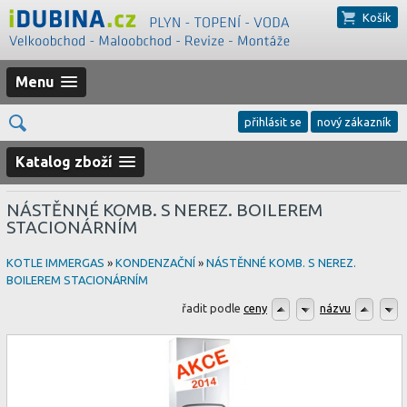
Košík
Menu
přihlásit se
nový zákazník
Katalog zboží
NÁSTĚNNÉ KOMB. S NEREZ. BOILEREM
STACIONÁRNÍM
KOTLE IMMERGAS
»
KONDENZAČNÍ
»
NÁSTĚNNÉ KOMB. S NEREZ.
BOILEREM STACIONÁRNÍM
řadit podle
ceny
názvu