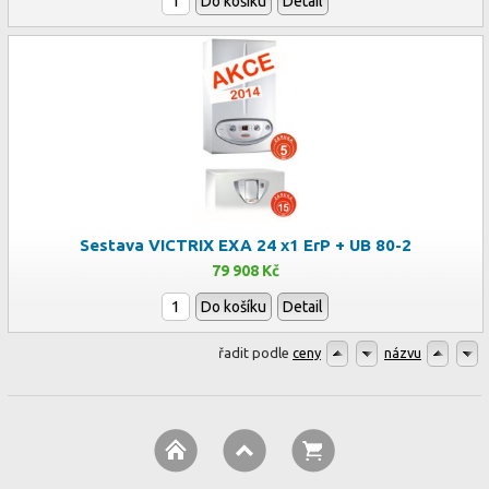
Do košíku
Detail
Sestava VICTRIX EXA 24 x1 ErP + UB 80-2
79 908 Kč
Do košíku
Detail
řadit podle
ceny
názvu