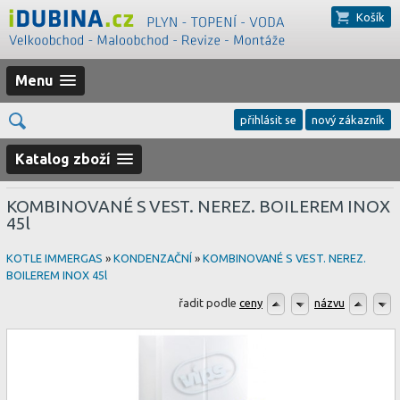
Košík
Menu
přihlásit se
nový zákazník
Katalog zboží
KOMBINOVANÉ S VEST. NEREZ. BOILEREM INOX
45l
KOTLE IMMERGAS
»
KONDENZAČNÍ
»
KOMBINOVANÉ S VEST. NEREZ.
BOILEREM INOX 45l
řadit podle
ceny
názvu