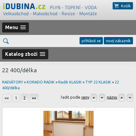
Košík
Menu
přihlásit se
nový zákazník
Katalog zboží
22 400/délka
RADIÁTORY
»
KORADO RADIK
»
Radik KLASIK
»
TYP 22 KLASIK
»
22
400/délka
řadit podle
ceny
názvu
««
1
2
»»