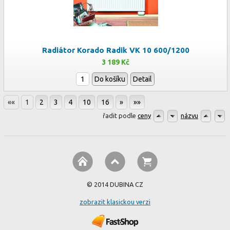
Radiátor Korado Radik VK 10 600/1200
3 189 Kč
Do košíku
Detail
««
1
2
3
4
10
16
»
»»
řadit podle
ceny
názvu
© 2014 DUBINA CZ
zobrazit klasickou verzi