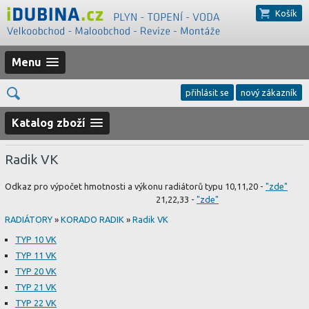
Košík
Menu
přihlásit se
nový zákazník
Katalog zboží
Radik VK
Odkaz pro výpočet hmotnosti a výkonu radiátorů typu 10,11,20 -
"zde"
21,22,33 -
"zde"
RADIÁTORY
»
KORADO RADIK
»
Radik VK
TYP 10 VK
TYP 11 VK
TYP 20 VK
TYP 21 VK
TYP 22 VK