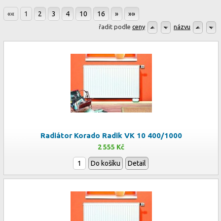
««
1
2
3
4
10
16
»
»»
řadit podle
ceny
názvu
Radiátor Korado Radik VK 10 400/1000
2 555 Kč
Do košíku
Detail