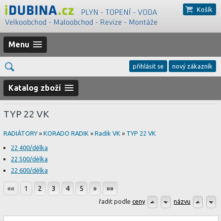
Košík
Menu
přihlásit se
nový zákazník
Katalog zboží
TYP 22 VK
RADIÁTORY
»
KORADO RADIK
»
Radik VK
»
TYP 22 VK
22 400/délka
22 500/délka
22 600/délka
««
1
2
3
4
5
»
»»
řadit podle
ceny
názvu