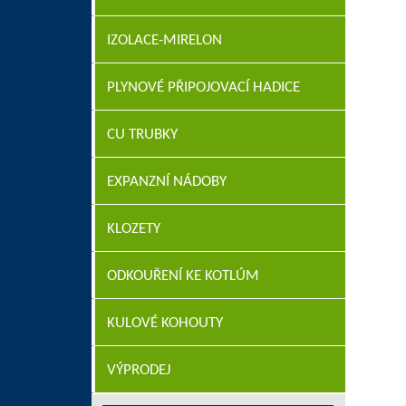
IZOLACE-MIRELON
PLYNOVÉ PŘIPOJOVACÍ HADICE
CU TRUBKY
EXPANZNÍ NÁDOBY
KLOZETY
ODKOUŘENÍ KE KOTLÚM
KULOVÉ KOHOUTY
VÝPRODEJ