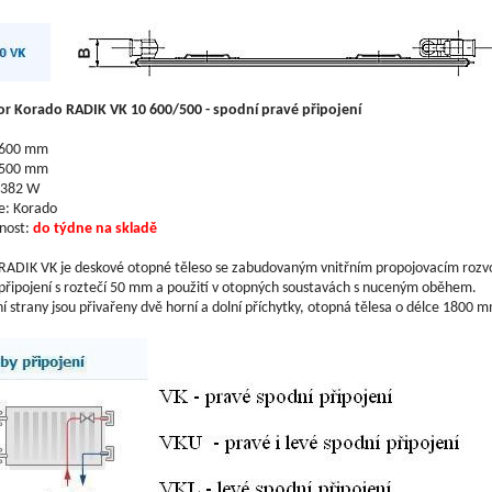
or Korado RADIK VK 10 600/500 - spodní pravé připojení
 600 mm
 500 mm
 382 W
e: Korado
nost:
do týdne na skladě
RADIK VK je deskové otopné těleso se zabudovaným vnitřním propojovacím rozv
připojení s roztečí 50 mm a použití v otopných soustavách s nuceným oběhem.
í strany jsou přivařeny dvě horní a dolní příchytky, otopná tělesa o délce 1800 m