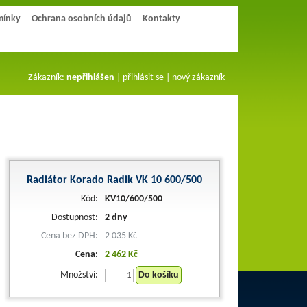
mínky
Ochrana osobních údajů
Kontakty
Zákazník:
nepřihlášen
|
přihlásit se
|
nový zákazník
Radiátor Korado Radik VK 10 600/500
Kód:
KV10/600/500
Dostupnost:
2 dny
Cena bez DPH:
2 035 Kč
Cena:
2 462 Kč
Množství:
Do košíku