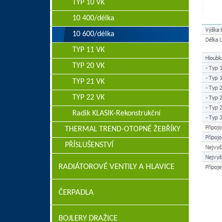
TYP 10 VK
10 400/délka
10 600/délka
TYP 11 VK
TYP 20 VK
TYP 21 VK
TYP 22 VK
Radik KLASIK-Rekonstrukční
THERMAL TREND-OTOPNÉ ŽEBŘÍKY
PŘÍSLUŠENSTVÍ
RADIÁTOROVÉ VENTILY A HLAVICE
ČERPADLA
BOJLERY DRAŽICE