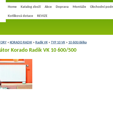
Home
Katalog zboží
Akce
Doprava
Montáže
Obchodní pod
Kotlíková dotace
REVIZE
TORY
»
KORADO RADIK
»
Radik VK
»
TYP 10 VK
»
10 600/délka
átor Korado Radik VK 10 600/500