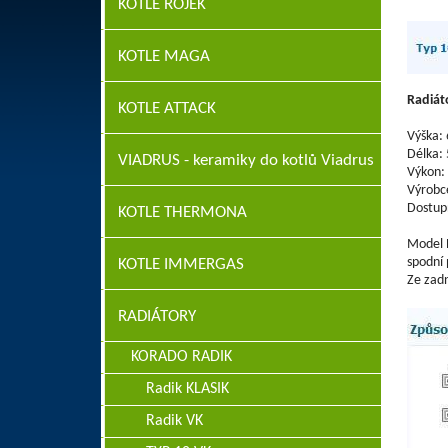
KOTLE ROJEK
KOTLE MAGA
Radiát
KOTLE ATTACK
Výška:
Délka:
VIADRUS - keramiky do kotlů Viadrus
Výkon:
Výrobc
Dostup
KOTLE THERMONA
Model 
spodní 
KOTLE IMMERGAS
Ze zadn
RADIÁTORY
KORADO RADIK
Radik KLASIK
Radik VK