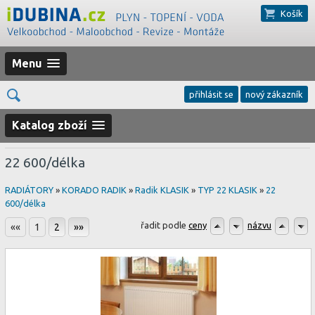
Košík
Menu
přihlásit se
nový zákazník
Katalog zboží
22 600/délka
RADIÁTORY
»
KORADO RADIK
»
Radik KLASIK
»
TYP 22 KLASIK
»
22
600/délka
řadit podle
ceny
názvu
««
1
2
»»