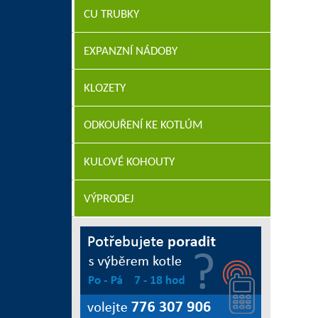
CU TRUBKY
EXPANZNÍ NÁDOBY
KLOZETY
ODKOUŘENÍ KE KOTLÚM
KULOVÉ KOHOUTY
VÝPRODEJ