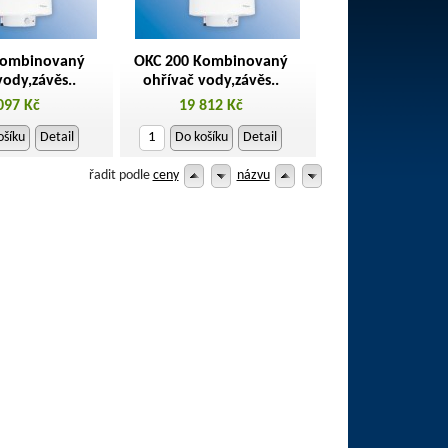
Kombinovaný
OKC 200 Kombinovaný
vody,závěs..
ohřívač vody,závěs..
097 Kč
19 812 Kč
ošíku
Detail
Do košíku
Detail
řadit podle
ceny
názvu