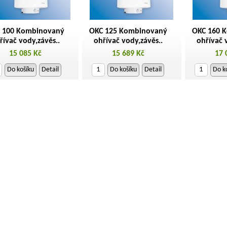
 100 Kombinovaný
OKC 125 Kombinovaný
OKC 160 
řívač vody,závěs..
ohřívač vody,závěs..
ohřívač 
15 085 Kč
15 689 Kč
17 
Do košíku
Detail
Do košíku
Detail
Do k