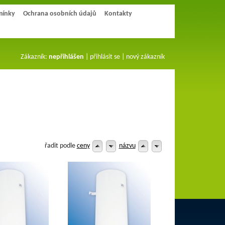
mínky
Ochrana osobních údajů
Kontakty
Zákazník:
nepřihlášen
|
přihlásit se
|
nový zákazník
řadit podle
ceny
názvu