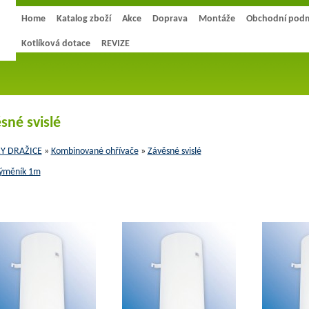
Home
Katalog zboží
Akce
Doprava
Montáže
Obchodní pod
Kotlíková dotace
REVIZE
sné svislé
Y DRAŽICE
»
Kombinované ohřívače
»
Závěsné svislé
ýměník 1m