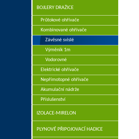
BOJLERY DRAŽICE
Průtokové ohřívače
Kombinované ohřívače
Závěsné svislé
Výměník 1m
Vodorovné
Elektrické ohřívače
Nepřímotopné ohřívače
Akumulační nádrže
Příslušenství
IZOLACE-MIRELON
PLYNOVÉ PŘIPOJOVACÍ HADICE