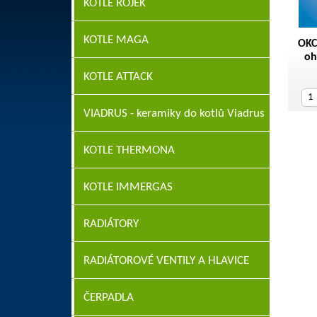
KOTLE ROJEK
KOTLE MAGA
OKC
oh
KOTLE ATTACK
VIADRUS - keramiky do kotlů Viadrus
KOTLE THERMONA
KOTLE IMMERGAS
RADIÁTORY
RADIÁTOROVÉ VENTILY A HLAVICE
ČERPADLA