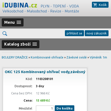
Košík
Menu
přihlásit se
nový zákazník
Katalog zboží
BOJLERY DRAŽICE
»
Kombinované ohřívače
»
Závěsné svislé
»
Výměník 1m
OKC 125 Kombinovaný ohřívač vody,závěsný
Kód:
1103208101
Dostupnost:
3 dny
Cena bez DPH:
12 966 Kč
Cena:
15 689 Kč
Množství:
Do košíku