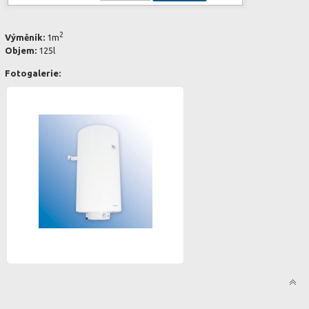
2
Výměník:
1m
Objem:
125l
Fotogalerie: