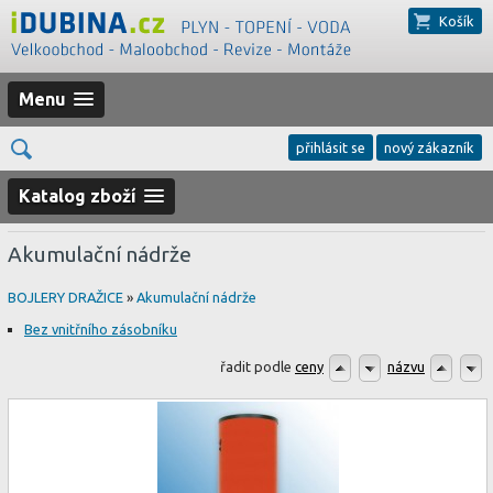
Košík
Menu
přihlásit se
nový zákazník
Katalog zboží
Akumulační nádrže
BOJLERY DRAŽICE
»
Akumulační nádrže
Bez vnitřního zásobníku
řadit podle
ceny
názvu