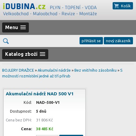
Košík
Menu
přihlásit se
nový zákazník
Katalog zboží
BOJLERY DRAŽICE
»
Akumulační nádrže
»
Bez vnitřního zásobníku
»
S
možností rozmístění jedné až tří přírub
Akumulační nádrž NAD 500 V1
Kód:
NAD-500-V1
Dostupnost:
5 dnů
Cena bez DPH:
31 806 Kč
Cena:
38 485 Kč