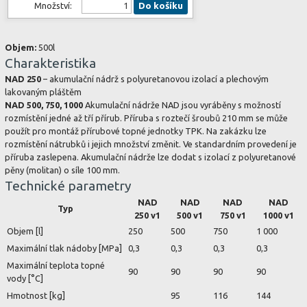
Množství:
Do košíku
Objem:
500l
Charakteristika
NAD 250
– akumulační nádrž s polyuretanovou izolací a plechovým
lakovaným pláštěm
NAD 500, 750, 1000
Akumulační nádrže NAD jsou vyráběny s možností
rozmístění jedné až tří přírub. Příruba s roztečí šroubů 210 mm se může
použít pro montáž přírubové topné jednotky TPK. Na zakázku lze
rozmístění nátrubků i jejich množství změnit. Ve standardním provedení je
příruba zaslepena. Akumulační nádrže lze dodat s izolací z polyuretanové
pěny (molitan) o síle 100 mm.
Technické parametry
NAD
NAD
NAD
NAD
Typ
250 v1
500 v1
750 v1
1000 v1
Objem [l]
250
500
750
1 000
Maximální tlak nádoby [MPa]
0,3
0,3
0,3
0,3
Maximální teplota topné
90
90
90
90
vody [°C]
Hmotnost [kg]
95
116
144