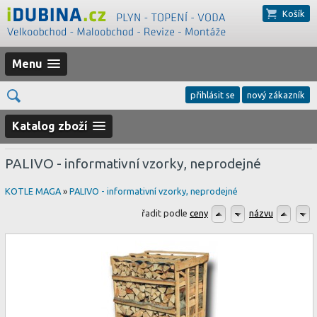
Košík
Menu
přihlásit se
nový zákazník
Katalog zboží
PALIVO - informativní vzorky, neprodejné
KOTLE MAGA
»
PALIVO - informativní vzorky, neprodejné
řadit podle
ceny
názvu