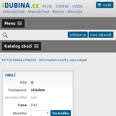
Košík
Menu
přihlásit se
nový zákazník
Katalog zboží
KOTLE MAGA
»
PALIVO - informativní vzorky, neprodejné
OBILÍ
Kód:
O
Dostupnost:
skladem
Cena bez DPH:
0 Kč
Cena:
0 Kč
Množství:
Do košíku