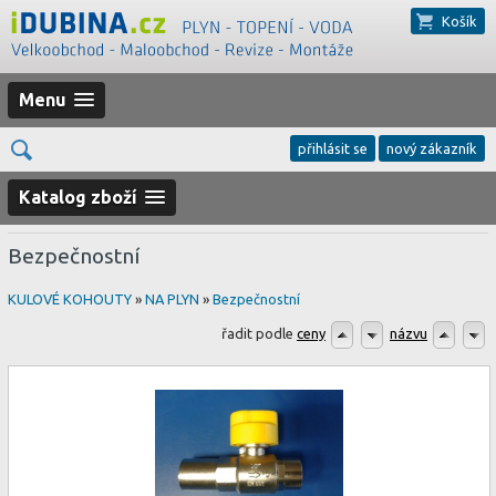
Košík
Menu
přihlásit se
nový zákazník
Katalog zboží
Bezpečnostní
KULOVÉ KOHOUTY
»
NA PLYN
»
Bezpečnostní
řadit podle
ceny
názvu