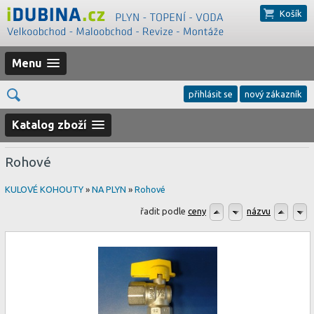
Košík
Menu
přihlásit se
nový zákazník
Katalog zboží
Rohové
KULOVÉ KOHOUTY
»
NA PLYN
»
Rohové
řadit podle
ceny
názvu