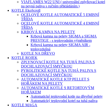
VIAFLAMES W22 UNI ( univerzální zplyňovací kotel
na pevná paliva s ručním přikládáním.)
KOTLE EkoScroll
OCELOVÉ KOTLE AUTOMATICKÉ 5 EMISNÍ
TŘÍDA
OCELOVÉ KOTLE AUTOMATICKÉ 4 EMISNÍ
TŘÍDA
KRBOVÁ KAMNA NA PELETY
Krbová kamna na pelety SIGMA a SIGMA
PRESTIGE - s teplovodním výměníkem
Krbová kamna na pelety SIGMA AIR -
teplovzdušná
KOTLE NA DŘEVO
KOTLE ROJEK
ZPLYNOVACÍ KOTLE NA TUHÁ PALIVA S
DOCHLAZOVACÍ SMYČKOU
PYROLITICKÉ KOTLE NA TUHÁ PALIVA S
DOCHLAZOVACÍ SMYČKOU
AUTOMATICKÉ KOTLE KTP PELLET S
HOŘÁKEM NA PELETY
AUTOMATICKÉ KOTLE S RETORTOVÝM
HOŘÁKEM
Automatické teplovodní kotle na dřevěné pelety
Automatický teplovodní kotel na tuhá paliva
KOTLE MAGA