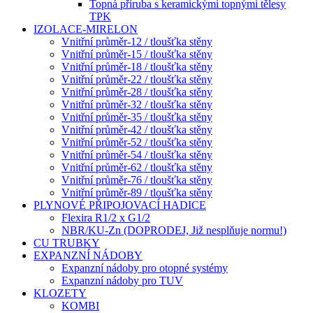
Topná příruba s keramickými topnými tělesy
TPK
IZOLACE-MIRELON
Vnitřní průměr-12 / tloušťka stěny
Vnitřní průměr-15 / tloušťka stěny
Vnitřní průměr-18 / tloušťka stěny
Vnitřní průměr-22 / tloušťka stěny
Vnitřní průměr-28 / tloušťka stěny
Vnitřní průměr-32 / tloušťka stěny
Vnitřní průměr-35 / tloušťka stěny
Vnitřní průměr-42 / tloušťka stěny
Vnitřní průměr-52 / tloušťka stěny
Vnitřní průměr-54 / tloušťka stěny
Vnitřní průměr-62 / tloušťka stěny
Vnitřní průměr-76 / tloušťka stěny
Vnitřní průměr-89 / tloušťka stěny
PLYNOVÉ PŘIPOJOVACÍ HADICE
Flexira R1/2 x G1/2
NBR/KU-Zn (DOPRODEJ, Již nesplňuje normu!)
CU TRUBKY
EXPANZNÍ NÁDOBY
Expanzní nádoby pro otopné systémy
Expanzní nádoby pro TUV
KLOZETY
KOMBI