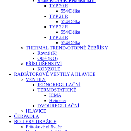
Radik KLASIK-Rekonstrukční
TYP 20 R
554/Délka
TYP 21 R
554/Délka
TYP 22 R
554/Délka
TYP 33 R
554/Délka
THERMAL TREND-OTOPNÉ ŽEBŘÍKY
Rovné (K)
Oblé (KO)
PŘÍSLUŠENSTVÍ
KONZOLE
RADIÁTOROVÉ VENTILY A HLAVICE
VENTILY
JEDNOREGULAČNÍ
TERMOSTATICKÉ
ICMA
Heimeier
DVOUREGULAČNÍ
HLAVICE
ČERPADLA
BOJLERY DRAŽICE
Průtokové ohřívače