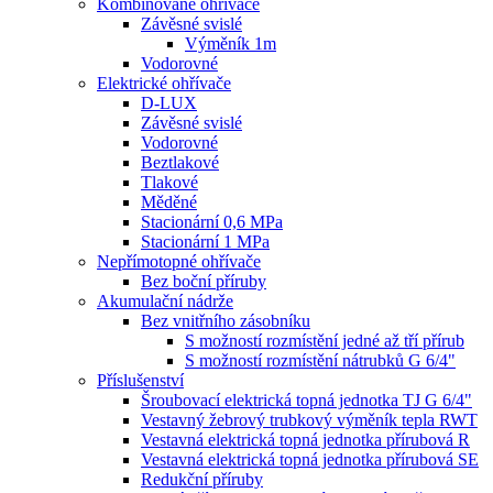
Kombinované ohřívače
Závěsné svislé
Výměník 1m
Vodorovné
Elektrické ohřívače
D-LUX
Závěsné svislé
Vodorovné
Beztlakové
Tlakové
Měděné
Stacionární 0,6 MPa
Stacionární 1 MPa
Nepřímotopné ohřívače
Bez boční příruby
Akumulační nádrže
Bez vnitřního zásobníku
S možností rozmístění jedné až tří přírub
S možností rozmístění nátrubků G 6/4"
Příslušenství
Šroubovací elektrická topná jednotka TJ G 6/4"
Vestavný žebrový trubkový výměník tepla RWT
Vestavná elektrická topná jednotka přírubová R
Vestavná elektrická topná jednotka přírubová SE
Redukční příruby