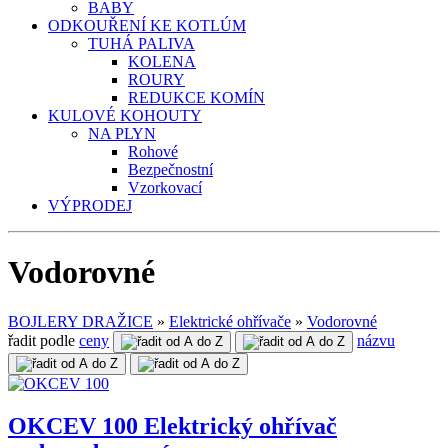
BABY
ODKOUŘENÍ KE KOTLÚM
TUHÁ PALIVA
KOLENA
ROURY
REDUKCE KOMÍN
KULOVÉ KOHOUTY
NA PLYN
Rohové
Bezpečnostní
Vzorkovací
VÝPRODEJ
Vodorovné
BOJLERY DRAŽICE
»
Elektrické ohřívače
»
Vodorovné
řadit podle
ceny
názvu
OKCEV 100 Elektrický ohřívač