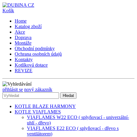
Košík
Home
Katalog zboží
Akce
Doprava
Montáže
Obchodní podmínky
Ochrana osobních údajů
Kontakty
Kotlíková dotace
REVIZE
přihlásit se
nový zákazník
Hledat
KOTLE BLAZE HARMONY
KOTLE VIAFLAMES
VIAFLAMES W22 ECO ( splyňovací - univerzální-
uhlí - dřevo)
VIAFLAMES E22 ECO ( splyňovací - dřevo s
ventilátorem)