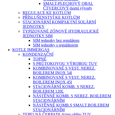
SMALT-PLECHOVÝ OBAL
ČTVERCOVÝ-horní vývody
REGULACE KE KOTLÚM
PŘÍSLUŠENSTVÍ KE KOTLÚM
STACIONÁRNÍ KOMPAKTNÍ SOLÁRNÍ
JEDNOTKY
TYPIZOVANÉ ZÓNOVÉ HYDRAULICKÉ
JEDNOTKY SIM
SIM jednotky bez regulátoru
SIM jednotky s regulátorem
KOTLE IMMERGAS
KONDENZAČNÍ
TOPNÉ
S PRŮTOKOVOU VÝROBOU TUV
KOMBINOVANÉ S VEST. NEREZ.
BOILEREM INOX 54l
KOMBINOVANÉ S VEST. NEREZ.
BOILEREM INOX 45l
STACIONÁRNÍ KOMB. S NEREZ.
BOILEREM 120L
NÁSTĚNNÉ KOMB. S NEREZ. BOILEREM
STACIONÁRNÍM
NÁSTĚNNÉ KOMB.S SMALT.BOILEREM
STACIONÁRNÍM
TEPELNÁ ČERPADLA(pro ohřev TUV