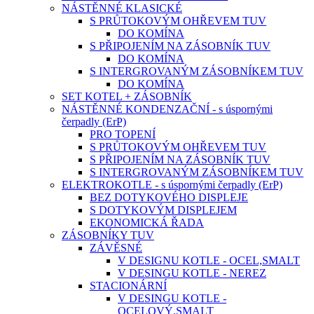
NÁSTĚNNÉ KLASICKÉ
S PRŮTOKOVÝM OHŘEVEM TUV
DO KOMÍNA
S PŘIPOJENÍM NA ZÁSOBNÍK TUV
DO KOMÍNA
S INTERGROVANÝM ZÁSOBNÍKEM TUV
DO KOMÍNA
SET KOTEL + ZÁSOBNÍK
NÁSTĚNNÉ KONDENZAČNÍ - s úspornými
čerpadly (ErP)
PRO TOPENÍ
S PRŮTOKOVÝM OHŘEVEM TUV
S PŘIPOJENÍM NA ZÁSOBNÍK TUV
S INTERGROVANÝM ZÁSOBNÍKEM TUV
ELEKTROKOTLE - s úspornými čerpadly (ErP)
BEZ DOTYKOVÉHO DISPLEJE
S DOTYKOVÝM DISPLEJEM
EKONOMICKÁ ŘADA
ZÁSOBNÍKY TUV
ZÁVĚSNÉ
V DESIGNU KOTLE - OCEL,SMALT
V DESINGU KOTLE - NEREZ
STACIONÁRNÍ
V DESINGU KOTLE -
OCELOVÝ,SMALT