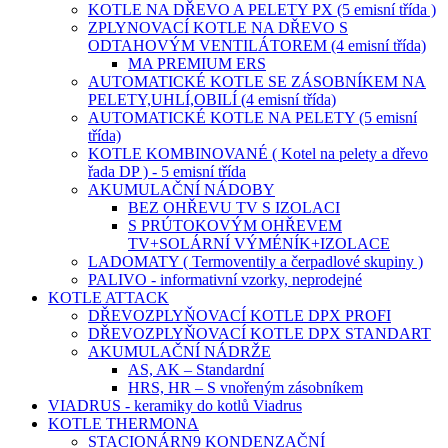
KOTLE NA DŘEVO A PELETY PX (5 emisní třída )
ZPLYNOVACÍ KOTLE NA DŘEVO S
ODTAHOVÝM VENTILÁTOREM (4 emisní třída)
MA PREMIUM ERS
AUTOMATICKÉ KOTLE SE ZÁSOBNÍKEM NA
PELETY,UHLÍ,OBILÍ (4 emisní třída)
AUTOMATICKÉ KOTLE NA PELETY (5 emisní
třída)
KOTLE KOMBINOVANÉ ( Kotel na pelety a dřevo
řada DP ) - 5 emisní třída
AKUMULAČNÍ NÁDOBY
BEZ OHŘEVU TV S IZOLACI
S PRÚTOKOVÝM OHŘEVEM
TV+SOLÁRNÍ VÝMÉNÍK+IZOLACE
LADOMATY ( Termoventily a čerpadlové skupiny )
PALIVO - informativní vzorky, neprodejné
KOTLE ATTACK
DŘEVOZPLYŇOVACÍ KOTLE DPX PROFI
DŘEVOZPLYŇOVACÍ KOTLE DPX STANDART
AKUMULAČNÍ NÁDRŽE
AS, AK – Standardní
HRS, HR – S vnořeným zásobníkem
VIADRUS - keramiky do kotlů Viadrus
KOTLE THERMONA
STACIONÁRN9 KONDENZAČNÍ