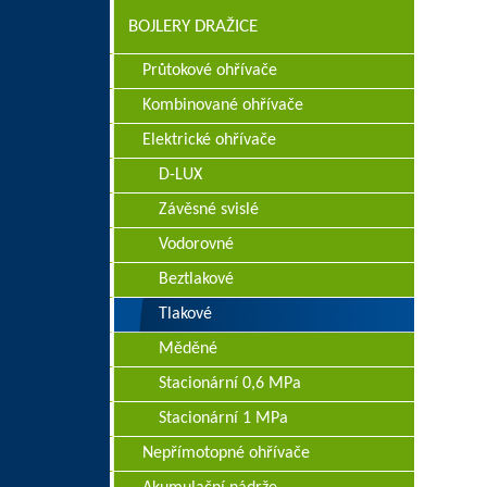
BOJLERY DRAŽICE
Průtokové ohřívače
Kombinované ohřívače
Elektrické ohřívače
D-LUX
Závěsné svislé
Vodorovné
Beztlakové
Tlakové
Měděné
Stacionární 0,6 MPa
Stacionární 1 MPa
Nepřímotopné ohřívače