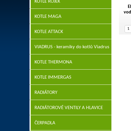
KOTLE ROJEK
E
vod
KOTLE MAGA
KOTLE ATTACK
VIADRUS - keramiky do kotlů Viadrus
KOTLE THERMONA
KOTLE IMMERGAS
RADIÁTORY
RADIÁTOROVÉ VENTILY A HLAVICE
ČERPADLA