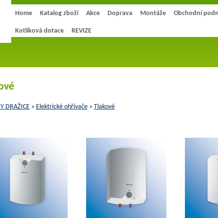
Home
Katalog zboží
Akce
Doprava
Montáže
Obchodní pod
Kotlíková dotace
REVIZE
ové
Y DRAŽICE
»
Elektrické ohřívače
»
Tlakové