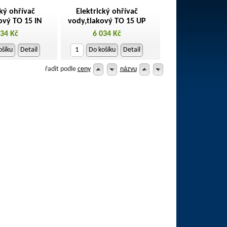
cký ohřívač
Elektrický ohřívač
ový TO 15 IN
vody,tlakový TO 15 UP
034 Kč
6 034 Kč
ošíku
Detail
Do košíku
Detail
řadit podle
ceny
názvu