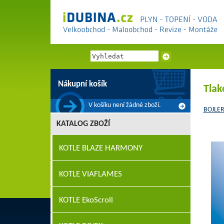
Nákupní košík
Tlak
V košíku není žádné zboží.
BOJLER
KATALOG ZBOŽÍ
KOTLE BLAZE HARMONY
KOTLE VIAFLAMES
KOTLE EkoScroll