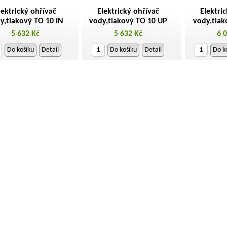
lektrický ohřívač
Elektrický ohřívač
Elektri
y,tlakový TO 10 IN
vody,tlakový TO 10 UP
vody,tlak
5 632 Kč
5 632 Kč
6 
Do košíku
Detail
Do košíku
Detail
Do k