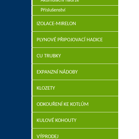
Akumulační nádrže
Příslušenství
IZOLACE-MIRELON
PLYNOVÉ PŘIPOJOVACÍ HADICE
CU TRUBKY
EXPANZNÍ NÁDOBY
KLOZETY
ODKOUŘENÍ KE KOTLÚM
KULOVÉ KOHOUTY
VÝPRODEJ