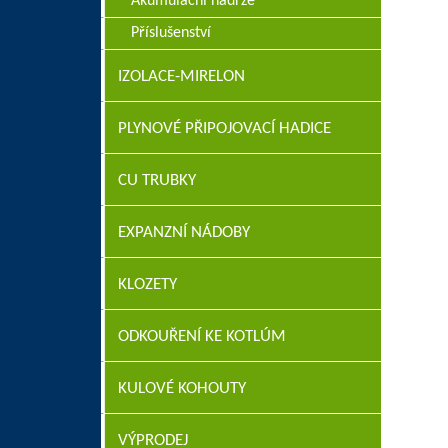
Akumulační nádrže
Příslušenství
IZOLACE-MIRELON
PLYNOVÉ PŘIPOJOVACÍ HADICE
CU TRUBKY
EXPANZNÍ NÁDOBY
KLOZETY
ODKOUŘENÍ KE KOTLÚM
KULOVÉ KOHOUTY
VÝPRODEJ