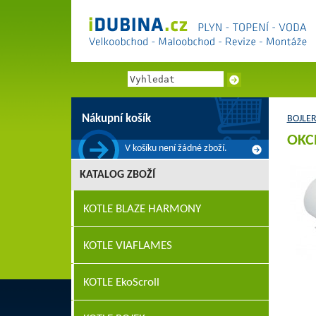
Nákupní košík
BOJLER
OKCE
V košíku není žádné zboží.
KATALOG ZBOŽÍ
KOTLE BLAZE HARMONY
KOTLE VIAFLAMES
KOTLE EkoScroll