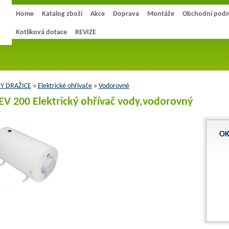
Home
Katalog zboží
Akce
Doprava
Montáže
Obchodní pod
Kotlíková dotace
REVIZE
Y DRAŽICE
»
Elektrické ohřívače
»
Vodorovné
V 200 Elektrický ohřívač vody,vodorovný
OK