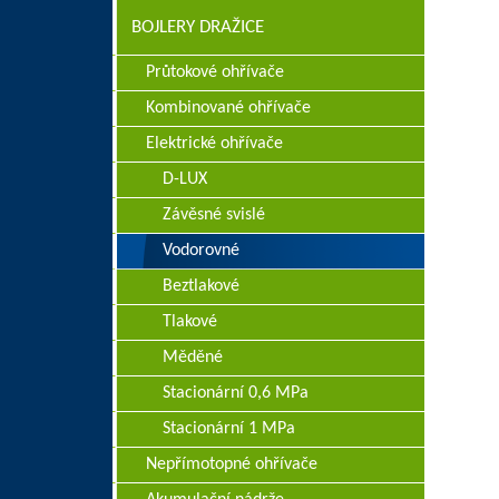
BOJLERY DRAŽICE
Průtokové ohřívače
Kombinované ohřívače
Elektrické ohřívače
D-LUX
Závěsné svislé
Vodorovné
Beztlakové
Tlakové
Měděné
Stacionární 0,6 MPa
Stacionární 1 MPa
Nepřímotopné ohřívače