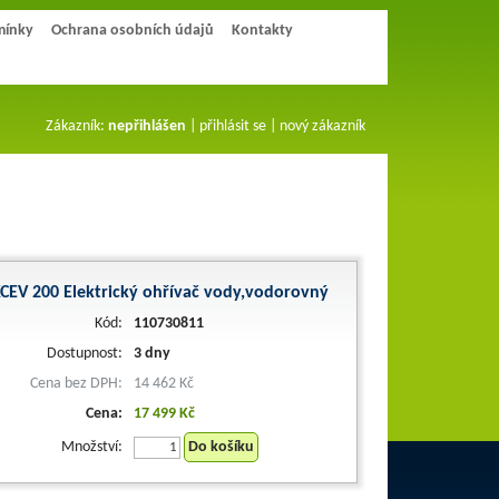
mínky
Ochrana osobních údajů
Kontakty
Zákazník:
nepřihlášen
|
přihlásit se
|
nový zákazník
CEV 200 Elektrický ohřívač vody,vodorovný
Kód:
110730811
Dostupnost:
3 dny
Cena bez DPH:
14 462 Kč
Cena:
17 499 Kč
Množství:
Do košíku