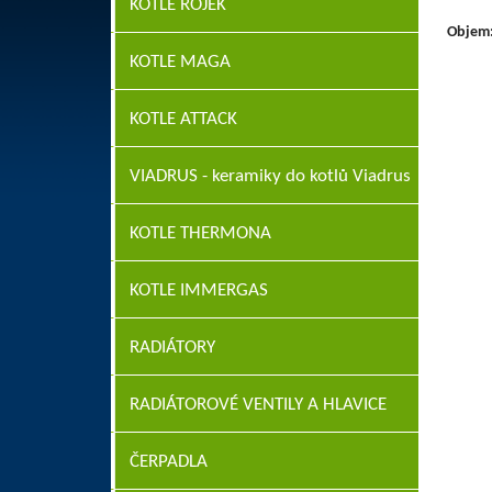
KOTLE ROJEK
Objem
KOTLE MAGA
KOTLE ATTACK
VIADRUS - keramiky do kotlů Viadrus
KOTLE THERMONA
KOTLE IMMERGAS
RADIÁTORY
RADIÁTOROVÉ VENTILY A HLAVICE
ČERPADLA