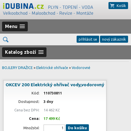
Košík
Menu
přihlásit se
nový zákazník
Katalog zboží
BOJLERY DRAŽICE
»
Elektrické ohřívače
»
Vodorovné
OKCEV 200 Elektrický ohřívač vody,vodorovný
Kód:
110730811
Dostupnost:
3 dny
Cena bez DPH:
14 462 Kč
Cena:
17 499 Kč
Množství:
Do košíku