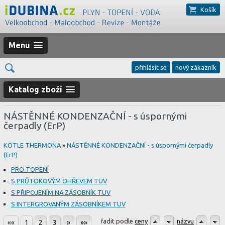
Košík
Menu
přihlásit se
nový zákazník
Katalog zboží
NÁSTĚNNÉ KONDENZAČNÍ - s úspornými
čerpadly (ErP)
KOTLE THERMONA
»
NÁSTĚNNÉ KONDENZAČNÍ - s úspornými čerpadly
(ErP)
PRO TOPENÍ
S PRŮTOKOVÝM OHŘEVEM TUV
S PŘIPOJENÍM NA ZÁSOBNÍK TUV
S INTERGROVANÝM ZÁSOBNÍKEM TUV
řadit podle
ceny
názvu
««
1
2
3
»
»»