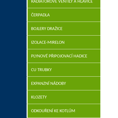
RADIÁTOROVÉ VENTILY A HLAVICE
ČERPADLA
BOJLERY DRAŽICE
IZOLACE-MIRELON
PLYNOVÉ PŘIPOJOVACÍ HADICE
CU TRUBKY
EXPANZNÍ NÁDOBY
KLOZETY
ODKOUŘENÍ KE KOTLÚM