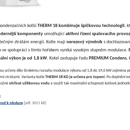
kondenzačních kotlů
THERM 18 kombinuje špičkovou technologii
, k
dernější komponenty
umožňující
aktivní řízení spalovacího provo
tečným ztrátám energií. Kotle mají
nerezový výměník
s dochlazovan
u ve spolupráci s tímto hořákem vyniká vysokým stupněm modulace.
ální výkon je od 1,8 kW
. Kotel zastupuje řadu
PREMIUM Condens
,
sou určeny díky širokému rozsahu modulace výkonu od 1,8 do 19,0 kW zejména p
mi ztrátami. Varianta kotle
THERM 18 KD je určena pro topení
. Po doplnění e
možné
ohřívat užitkovou vodu
a využít tak maximální schopnost kotlové jednotk
:
vod k obsluze
[pdf, 3021 kB]