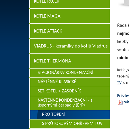
KOTLE ROJEK
KOTLE MAGA
Řada 
KOTLE ATTACK
nejmo
ke zby
VIADRUS - keramiky do kotlů Viadrus
ventil
minim
KOTLE THERMONA
Kotle j
STACIONÁRN9 KONDENZAČNÍ
tepelný
NÁSTĚNNÉ KLASICKÉ
TV
je 
SET KOTEL + ZÁSOBNÍK
Přílohy
NÁSTĚNNÉ KONDENZAČNÍ - s
Ná
úspornými čerpadly (ErP)
PRO TOPENÍ
S PRŮTOKOVÝM OHŘEVEM TUV