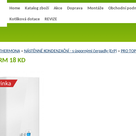
Home
Katalog zboží
Akce
Doprava
Montáže
Obchodní pod
Kotlíková dotace
REVIZE
 THERMONA
»
NÁSTĚNNÉ KONDENZAČNÍ - s úspornými čerpadly (ErP)
»
PRO TOP
RM 18 KD