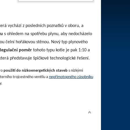
terá vychází z posledních poznatků v oboru, a
zu
s ohledem na spotřebu plynu, aby nedocházelo
ou čelní hořákovou stěnou. Nový typ plynového
Regulační poměr
tohoto typu kotle je pak 1:10 a
 která představuje špičkové technologické řešení.
ro
použití do nízkoenergetických staveb
s nízkými
xterního trojcestného ventilu a
nepřímotopného zásobníku
y.