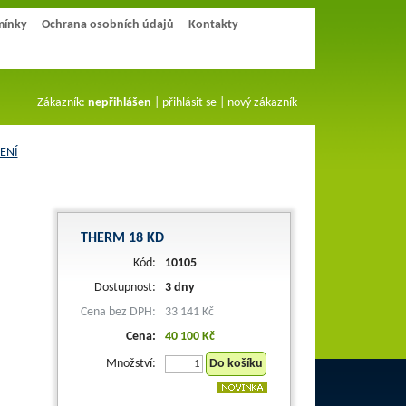
mínky
Ochrana osobních údajů
Kontakty
Zákazník:
nepřihlášen
|
přihlásit se
|
nový zákazník
ENÍ
THERM 18 KD
Kód:
10105
Dostupnost:
3 dny
Cena bez DPH:
33 141 Kč
Cena:
40 100 Kč
Množství:
Do košíku