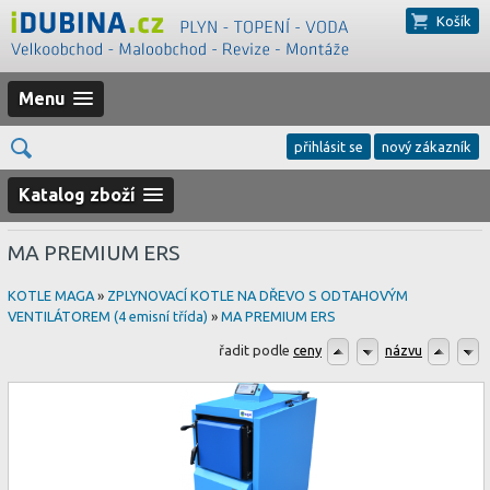
Košík
Menu
přihlásit se
nový zákazník
Katalog zboží
MA PREMIUM ERS
KOTLE MAGA
»
ZPLYNOVACÍ KOTLE NA DŘEVO S ODTAHOVÝM
VENTILÁTOREM (4 emisní třída)
»
MA PREMIUM ERS
řadit podle
ceny
názvu