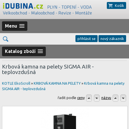
Košík
Menu
přihlásit se
nový zákazník
Katalog zboží
Krbová kamna na pelety SIGMA AIR -
teplovzdušná
KOTLE EkoScroll
»
KRBOVÁ KAMNA NA PELETY
»
Krbová kamna na pelety
SIGMA AIR - teplovzdušná
řadit podle
ceny
názvu