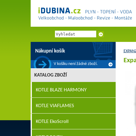
Nákupní košík
EXPAN
Expa
V košíku není žádné zboží.
KATALOG ZBOŽÍ
KOTLE BLAZE HARMONY
KOTLE VIAFLAMES
KOTLE EkoScroll