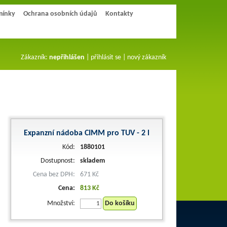
mínky
Ochrana osobních údajů
Kontakty
Zákazník:
nepřihlášen
|
přihlásit se
|
nový zákazník
Expanzní nádoba CIMM pro TUV - 2 l
Kód:
1880101
Dostupnost:
skladem
Cena bez DPH:
671 Kč
Cena:
813 Kč
Množství:
Do košíku