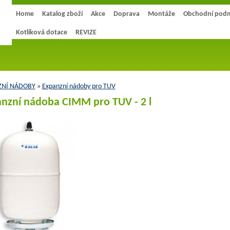
Home
Katalog zboží
Akce
Doprava
Montáže
Obchodní pod
Kotlíková dotace
REVIZE
ZNÍ NÁDOBY
»
Expanzní nádoby pro TUV
nzní nádoba CIMM pro TUV - 2 l