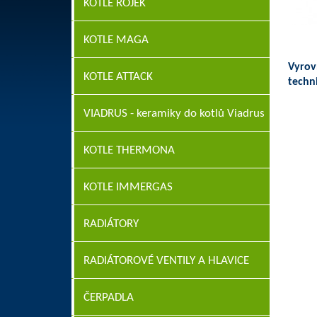
KOTLE ROJEK
KOTLE MAGA
Vyrov
KOTLE ATTACK
techni
VIADRUS - keramiky do kotlů Viadrus
KOTLE THERMONA
KOTLE IMMERGAS
RADIÁTORY
RADIÁTOROVÉ VENTILY A HLAVICE
ČERPADLA