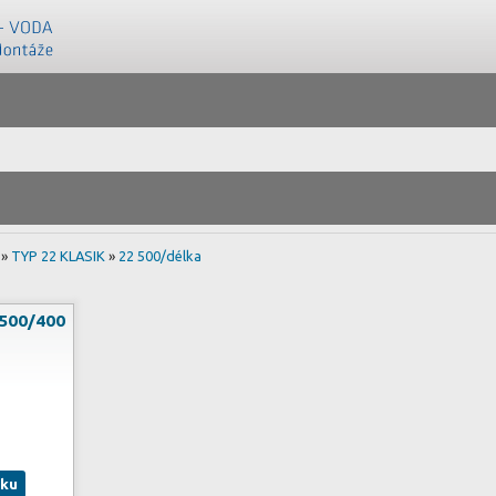
»
TYP 22 KLASIK
»
22 500/délka
 500/400
íku