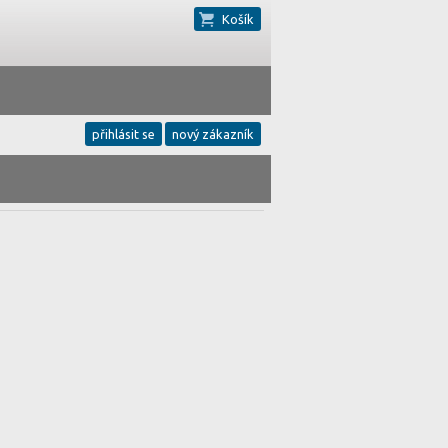
Košík
přihlásit se
nový zákazník