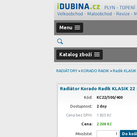
Menu
Katalog zboží
RADIÁTORY
»
KORADO RADIK
»
Radik KLASIK
Radiátor Korado Radik KLASIK 22
Kód:
KC22/500/400
Dostupnost:
2 dny
Cena bez DPH:
1 825 Kč
Cena:
2 208 Kč
Množství:
Do koš