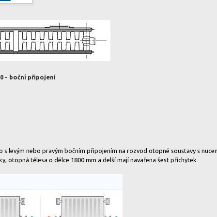
 - boční připojení
so s levým nebo pravým bočním připojením na rozvod otopné soustavy s nuc
tky, otopná tělesa o délce 1800 mm a delší mají navařena šest příchytek