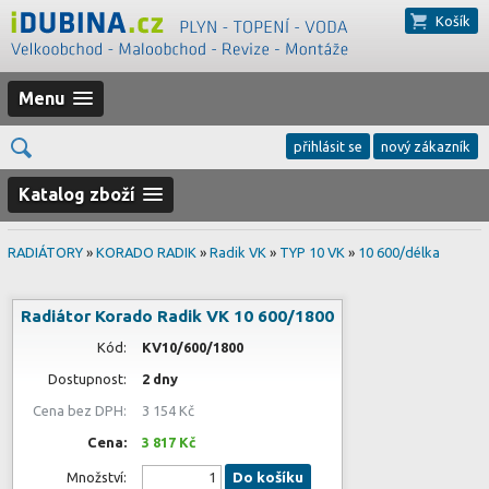
Košík
Menu
přihlásit se
nový zákazník
Katalog zboží
RADIÁTORY
»
KORADO RADIK
»
Radik VK
»
TYP 10 VK
»
10 600/délka
Radiátor Korado Radik VK 10 600/1800
Kód:
KV10/600/1800
Dostupnost:
2 dny
Cena bez DPH:
3 154 Kč
Cena:
3 817 Kč
Množství:
Do košíku