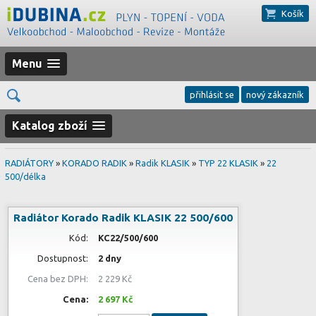
Košík
Menu
přihlásit se
nový zákazník
Katalog zboží
RADIÁTORY
»
KORADO RADIK
»
Radik KLASIK
»
TYP 22 KLASIK
»
22
500/délka
Radiátor Korado Radik KLASIK 22 500/600
Kód:
KC22/500/600
Dostupnost:
2 dny
Cena bez DPH:
2 229 Kč
Cena:
2 697 Kč