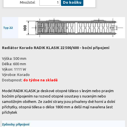
Množství:
Do košíku
Radiátor Korado RADIK KLASIK 22 500/600 - boční připojení
Výška: 500 mm
Délka: 600 mm
Výkon: 1111 W
Výrobce: Korado
Dostupnost:
do týdne na skladě
Model RADIK KLASIK je deskové otopné těleso s levým nebo pravým
bočním připojením na rozvod otopné soustavy s nuceným nebo
samotížným oběhem. Ze zadní strany jsou přivařeny dvě horní a dolní
příchytky, otopná tělesa o délce 1800 mm a delší mají navařena šest
příchytek