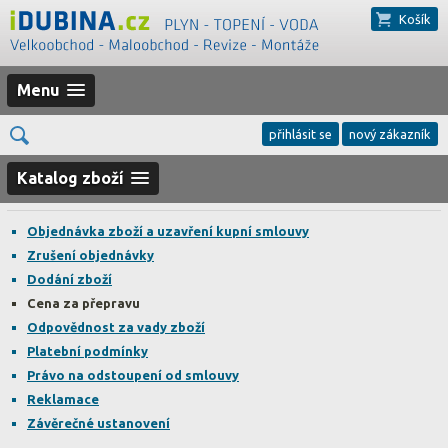
Košík
Menu
přihlásit se
nový zákazník
Katalog zboží
Objednávka zboží a uzavření kupní smlouvy
Zrušení objednávky
Dodání zboží
Cena za přepravu
Odpovědnost za vady zboží
Platební podmínky
Právo na odstoupení od smlouvy
Reklamace
Závěrečné ustanovení