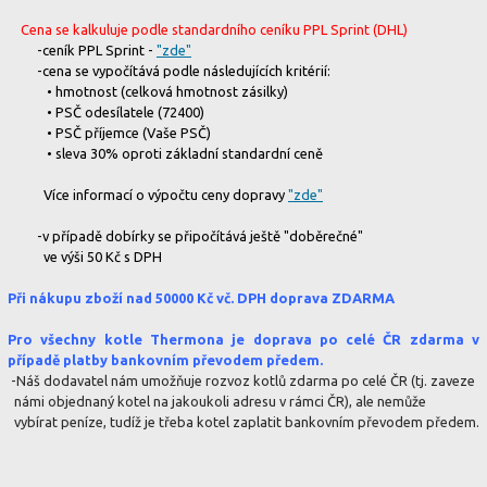
Cena se kalkuluje podle standardního ceníku PPL Sprint (DHL)
-ceník PPL Sprint -
"zde"
-cena se vypočítává podle následujících kritérií:
• hmotnost (celková hmotnost zásilky)
• PSČ odesílatele (72400)
• PSČ příjemce (Vaše PSČ)
• sleva 30% oproti základní standardní ceně
Více informací o výpočtu ceny dopravy
"zde"
-v případě dobírky se připočítává ještě "doběrečné"
ve výši 50 Kč s DPH
Při nákupu zboží nad 50000 Kč vč. DPH doprava ZDARMA
Pro všechny kotle Thermona je doprava po celé ČR zdarma v
případě platby bankovním převodem předem.
-Náš dodavatel nám umožňuje rozvoz kotlů zdarma po celé ČR (tj. zaveze
námi objednaný kotel na jakoukoli adresu v rámci ČR), ale nemůže
vybírat peníze, tudíž je třeba kotel zaplatit bankovním převodem předem.