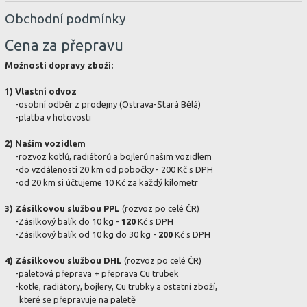
Obchodní podmínky
Cena za přepravu
Možnosti dopravy zboží:
1) Vlastní odvoz
-osobní odběr z prodejny (Ostrava-Stará Bělá)
-platba v hotovosti
2) Našim vozidlem
-rozvoz kotlů, radiátorů a bojlerů našim vozidlem
-do vzdálenosti 20 km od pobočky - 200 Kč s DPH
-od 20 km si účtujeme 10 Kč za každý kilometr
3) Zásilkovou službou PPL
(rozvoz po celé ČR)
-Zásilkový balík do 10 kg -
120
Kč s DPH
-Zásilkový balík od 10 kg do 30 kg -
200
Kč s DPH
4) Zásilkovou službou DHL
(rozvoz po celé ČR)
-paletová přeprava + přeprava Cu trubek
-kotle, radiátory, bojlery, Cu trubky a ostatní zboží,
které se přepravuje na paletě