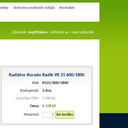
mínky
Ochrana osobních údajů
Kontakty
Zákazník:
nepřihlášen
|
přihlásit se
|
nový zákazník
Radiátor Korado Radik VK 21 600/1800
Kód:
KV21/600/1800
Dostupnost:
2 dny
Cena bez DPH:
5 090 Kč
Cena:
6 158 Kč
Množství:
Do košíku