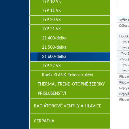
TYP 10 VK
TYP 11 VK
TYP 20 VK
TYP 21 VK
21 400/délka
21 500/délka
21 600/délka
TYP 22 VK
Radik KLASIK-Rekonstrukční
THERMAL TREND-OTOPNÉ ŽEBŘÍKY
PŘÍSLUŠENSTVÍ
RADIÁTOROVÉ VENTILY A HLAVICE
ČERPADLA