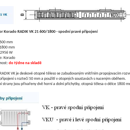
or Korado RADIK VK 21 600/1800 - spodní pravé připojení
 600 mm
 1800 mm
 2956 W
e: Korado
nost:
do týdne na skladě
RADIK VK je deskové otopné těleso se zabudovaným vnitřním propojovacím rozv
připojení s roztečí 50 mm a použití v otopných soustavách s nuceným oběhem.
í strany jsou přivařeny dvě horní a dolní příchytky, otopná tělesa o délce 1800 m