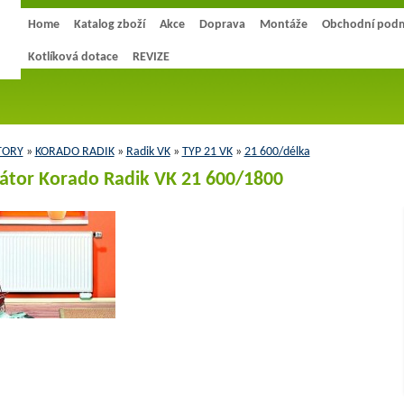
Home
Katalog zboží
Akce
Doprava
Montáže
Obchodní pod
Kotlíková dotace
REVIZE
TORY
»
KORADO RADIK
»
Radik VK
»
TYP 21 VK
»
21 600/délka
átor Korado Radik VK 21 600/1800