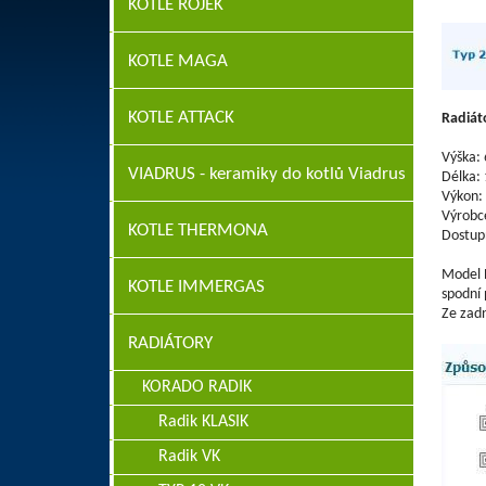
KOTLE ROJEK
KOTLE MAGA
KOTLE ATTACK
Radiát
Výška:
VIADRUS - keramiky do kotlů Viadrus
Délka:
Výkon:
Výrobc
KOTLE THERMONA
Dostup
Model 
KOTLE IMMERGAS
spodní 
Ze zadn
RADIÁTORY
KORADO RADIK
Radik KLASIK
Radik VK