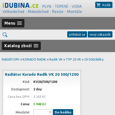
Košík
Menu
přihlásit se
nový zákazník
Katalog zboží
RADIÁTORY
»
KORADO RADIK
»
Radik VK
»
TYP 20 VK
»
20 500/délka
Radiátor Korado Radik VK 20 500/1200
Kód:
KV20/500/1200
Dostupnost:
2 dny
Cena bez DPH:
3 263 Kč
Cena:
3 948 Kč
Množství:
Do košíku