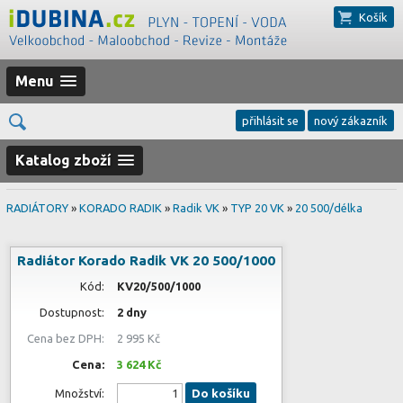
Košík
Menu
přihlásit se
nový zákazník
Katalog zboží
RADIÁTORY
»
KORADO RADIK
»
Radik VK
»
TYP 20 VK
»
20 500/délka
Radiátor Korado Radik VK 20 500/1000
Kód:
KV20/500/1000
Dostupnost:
2 dny
Cena bez DPH:
2 995 Kč
Cena:
3 624 Kč
Množství:
Do košíku