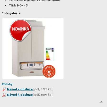
Třída NOx - 5
Fotogalerie:
Přílohy:
Návod k obsluze
[pdf, 3729 kB]
Návod k obsluze
[pdf, 3694 kB]