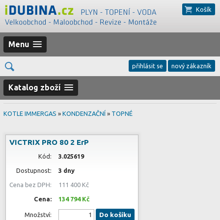
Košík
Menu
přihlásit se
nový zákazník
Katalog zboží
KOTLE IMMERGAS
»
KONDENZAČNÍ
»
TOPNÉ
VICTRIX PRO 80 2 ErP
Kód:
3.025619
Dostupnost:
3 dny
Cena bez DPH:
111 400 Kč
Cena:
134 794 Kč
Množství:
Do košíku