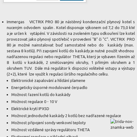
Immergas VICTRIX PRO 80 je nástěnný kondenzační plynový kotel s
nuceným odvodem spalin . Kotel disponuje výkonem od 7,2 do 73,0 kW
a je určen k vytápění. V závislosti na zvoleném typu odkouření lze kotel
provozovat jako plynový spotřebič v provedení "B" či "C". VICTRIX PRO
80 je možné nainstalovat buď samostatně nebo do kaskády (max.
sestava 8 kotlů). Při zapojení kotlů do kaskády je nutné použít vhodnou
nadřazenou regulaci nebo regulátor THETA, který je vybaven řízením až
8 kotlů v kaskádě, 2 směšovanými okruhy, 1 přímým okruhem a 1
okruhem TUV. Dále má regulátor k dispozici volitelné vstupy a výstupy
(2+2), které lze využít k regulaci širšího regulačního celku.
Elektronické zapalování a hlídání plamene
Energeticky úsporné modulované čerpadlo
Možnost řazení kotlů do kaskády
Možnost regulace 0 - 10 V
Elektrické krytí IPX5D
Možnost jednoduché kaskády 2 kotlů bez nadřazené regulace
Možnost připojení sondy venkovní teploty
Možnost vzdálené správy regulátoru THETA
Ekvitermní regulace v základní výbavě