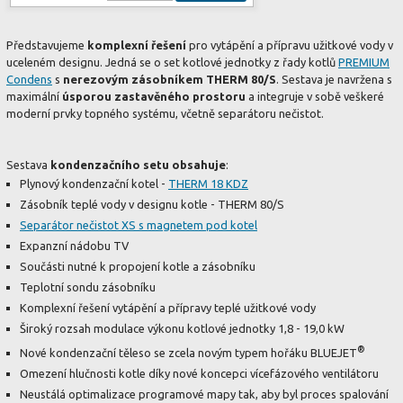
Představujeme
komplexní řešení
pro vytápění a přípravu užitkové vody v
uceleném designu. Jedná se o set kotlové jednotky z řady kotlů
PREMIUM
Condens
s
nerezovým zásobníkem THERM 80/S
. Sestava je navržena s
maximální
úsporou zastavěného prostoru
a integruje v sobě veškeré
moderní prvky topného systému, včetně separátoru nečistot.
Sestava
kondenzačního setu obsahuje
:
Plynový kondenzační kotel -
THERM 18 KDZ
Zásobník teplé vody v designu kotle - THERM 80/S
Separátor nečistot XS s magnetem pod kotel
Expanzní nádobu TV
Součásti nutné k propojení kotle a zásobníku
Teplotní sondu zásobníku
Komplexní řešení vytápění a přípravy teplé užitkové vody
Široký rozsah modulace výkonu kotlové jednotky 1,8 - 19,0 kW
®
Nové kondenzační těleso se zcela novým typem hořáku BLUEJET
Omezení hlučnosti kotle díky nové koncepci vícefázového ventilátoru
Neustálá optimalizace programové mapy tak, aby byl proces spalování