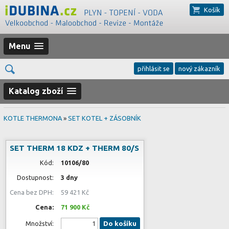
Košík
Menu
přihlásit se
nový zákazník
Katalog zboží
KOTLE THERMONA
»
SET KOTEL + ZÁSOBNÍK
SET THERM 18 KDZ + THERM 80/S
Kód:
10106/80
Dostupnost:
3 dny
Cena bez DPH:
59 421 Kč
Cena:
71 900 Kč
Množství:
Do košíku