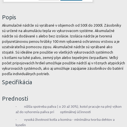
Popis
Akumulačné nádrže sú vyrábané v objemoch od 500l do 2000l. Zásobníky
sú určené na akumuláciu tepla vo vykurovacom systéme. Akumulačné
nádrže sú dodávané s alebo bez izolácie. Izolácia nádrže je tvorená
polyuretánovou penou hrúbky 100 mm vybavená ochrannou vrstvou a je
uzatvárateľná pomocou zipsu. Akumulačné nádrže sú vyrábané ako
stojaté. Sú ideálne pre použitie vo všetkých vykurovacích systémoch
s kotlami na tuhé palivo, zemný plyn alebo tepelnými čerpadlami. Veľký
počet pripojovacích hrdiel umožňuje použitie nádrží aj v rôznych atypických
vykurovacích systémoch, ako aj umožňuje zapájanie zásobníkov do batérií
podľa individuálnych potrieb.
Specifikácia
Prednosti
· nižšia spotreba paliva ( o 20 až 30%), kotol pracuje na plný výkon
až do vyhorenia paliva pri optimálnej účinnosti
· vysoká životnost kotla a komína - minimálna tvorba dehtov a
kyselin