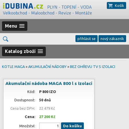
Košík
Menu
přihlásit se
nový zákazník
Katalog zboží
KOTLE MAGA
»
AKUMULAČNÍ NÁDOBY
»
BEZ OHŘEVU TV S IZOLACI
Akumulační nádoba MAGA 800 l s izolací
Kód:
P 800 IZO
Dostupnost:
50 dnů
Cena bez DPH:
22 479 Kč
Cena:
27 200 Kč
Množství:
Do košíku