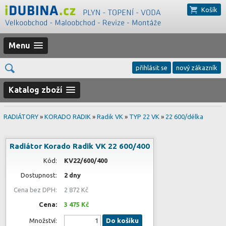
Košík
Menu
přihlásit se
nový zákazník
Katalog zboží
RADIÁTORY
»
KORADO RADIK
»
Radik VK
»
TYP 22 VK
»
22 600/délka
Radiátor Korado Radik VK 22 600/400
Kód:
KV22/600/400
Dostupnost:
2 dny
Cena bez DPH:
2 872 Kč
Cena:
3 475 Kč
Množství:
Do košíku