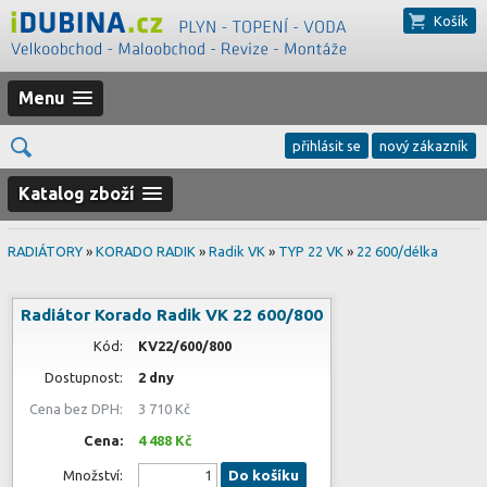
Košík
Menu
přihlásit se
nový zákazník
Katalog zboží
RADIÁTORY
»
KORADO RADIK
»
Radik VK
»
TYP 22 VK
»
22 600/délka
Radiátor Korado Radik VK 22 600/800
Kód:
KV22/600/800
Dostupnost:
2 dny
Cena bez DPH:
3 710 Kč
Cena:
4 488 Kč
Množství:
Do košíku